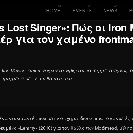
HOME
EVENTS
NEWS
’s Lost Singer»: Πώς οι Iro
έρ για τον χαμένο frontm
ι Iron Maiden, αφού αρχικά αρνήθηκαν να συμμετάσχουν, 
ι την ημέρα μετά τον θάνατό του.
α ντοκιμαντέρ που, στην αρχή, οι ίδιοι οι πρωταγωνιστές 
υμένο «Lemmy» (2010) για τον θρύλο των Motörhead, μίλησε σ