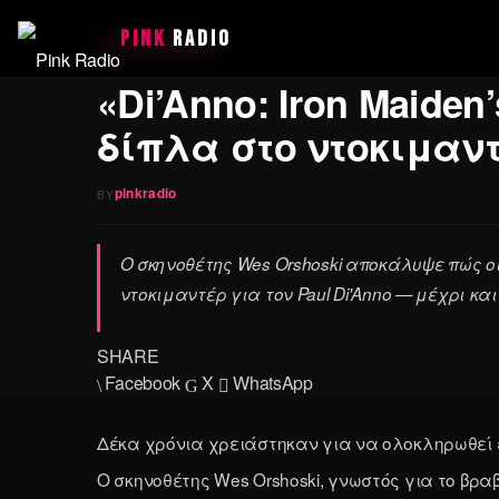
PINK
RADIO
23 June 2026
·
DOCUMENTARY
«Di’Anno: Iron Maiden
δίπλα στο ντοκιμαντ
pinkradio
BY
Ο σκηνοθέτης Wes Orshoski αποκάλυψε πώς ο
ντοκιμαντέρ για τον Paul Di'Anno — μέχρι κα
SHARE
Facebook
X
WhatsApp
Δέκα χρόνια χρειάστηκαν για να ολοκληρωθεί έν
Ο σκηνοθέτης Wes Orshoski, γνωστός για το βραβε