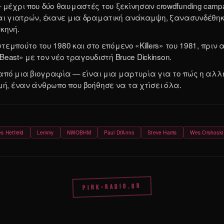
— μέχρι που δύο θαυμαστές του ξεκίνησαν crowdfunding cam
και γιατρών, έκανε μια δραματική ανάκαμψη, ξανασυνδέθηκε
κηνή.
ντεμπούτο του 1980 και στο επόμενο «Killers» του 1981, πρι
Beast» με τον νέο τραγουδιστή Bruce Dickinson.
νω από μια βιογραφία — είναι μια μαρτυρία για το πώς η α
μή, έναν άνθρωπο που βοήθησε να τα χτίσει όλα.
s Hetfield
Lemmy
NWOBHM
Paul Di’Anno
Steve Harris
Wes Orshoski
PINK-RADIO.GR