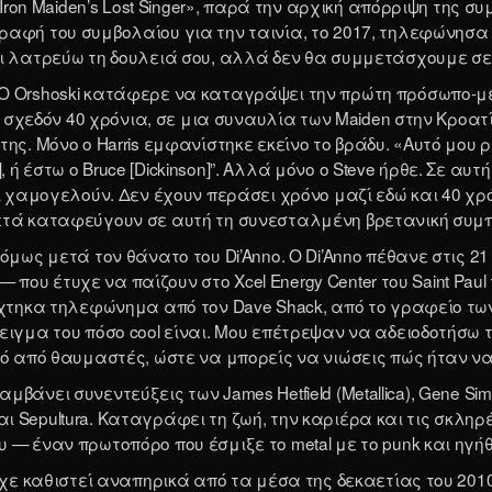
: Iron Maiden’s Lost Singer», παρά την αρχική απόρριψη της
αφή του συμβολαίου για την ταινία, το 2017, τηλεφώνησα σ
αι λατρεύω τη δουλειά σου, αλλά δεν θα συμμετάσχουμε σε 
 Ο Orshoski κατάφερε να καταγράψει την πρώτη πρόσωπο-με
πό σχεδόν 40 χρόνια, σε μια συναυλία των Maiden στην Κροα
της. Μόνο ο Harris εμφανίστηκε εκείνο το βράδυ. «Αυτό μου
h], ή έστω ο Bruce [Dickinson]”. Αλλά μόνο ο Steve ήρθε. Σε αυ
αι χαμογελούν. Δεν έχουν περάσει χρόνο μαζί εδώ και 40 χ
μετά καταφεύγουν σε αυτή τη συνεσταλμένη βρετανική συμ
μως μετά τον θάνατο του Di’Anno. Ο Di’Anno πέθανε στις 21 Ο
n — που έτυχε να παίζουν στο Xcel Energy Center του Saint P
έχτηκα τηλεφώνημα από τον Dave Shack, από το γραφείο των 
ειγμα του πόσο cool είναι. Μου επέτρεψαν να αδειοδοτήσω 
κό από θαυμαστές, ώστε να μπορείς να νιώσεις πώς ήταν να
λαμβάνει συνεντεύξεις των James Hetfield (Metallica), Gene Sim
 και Sepultura. Καταγράφει τη ζωή, την καριέρα και τις σκληρ
 — έναν πρωτοπόρο που έσμιξε το metal με το punk και ηγή
είχε καθιστεί αναπηρικά από τα μέσα της δεκαετίας του 20