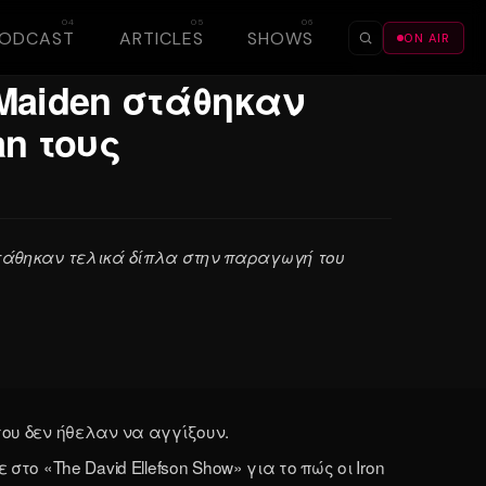
PODCAST
ARTICLES
SHOWS
ON AIR
☀
☾
n Maiden στάθηκαν
an τους
στάθηκαν τελικά δίπλα στην παραγωγή του
του δεν ήθελαν να αγγίξουν.
το «The David Ellefson Show» για το πώς οι Iron