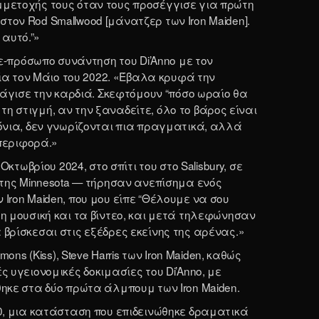
 συμμετοχής τους όταν τους προσέγγισε για πρώτη
τον Rod Smallwood [μάνατζερ των Iron Maiden].
αυτό.”»
-πρόσωπο συνάντηση του Di’Anno με τον
τία τον Μάιο του 2022. «Έβαλα κρυφά την
 ράγισε την καρδιά. Σκεφτόμουν “πόσο ωραίο θα
τή τη στιγμή, αν την ξαναδείτε, όλο το βάρος είναι
ρόνια, δεν γνωρίζονται πια πραγματικά, αλλά
περιφορά.»
κτωβρίου 2024, στο σπίτι του στο Salisbury, σε
aul της Minnesota — τήρησαν ανεπίσημα ενός
Iron Maiden, που μου είπε “Θέλουμε να σου
τη μουσική και τα βίντεο, και μετά τηλεφώνησαν
 βρίσκεσαι στις εξέδρες εκείνης της αρένας.»
mons (Kiss), Steve Harris των Iron Maiden, καθώς
ές υγειονομικές δοκιμασίες του Di’Anno, με
θηκε στα δύο πρώτα άλμπουμ των Iron Maiden.
10, μια κατάσταση που επιδεινώθηκε δραματικά