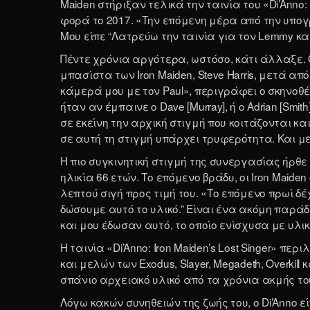
Maiden στήριξαν τελικά την ταινία του «Di’Anno
φορά το 2017. «Την επόμενη μέρα από την υπογρ
Μου είπε “Λατρεύω την ταινία για τον Lemmy κ
Πέντε χρόνια αργότερα, ωστόσο, κάτι άλλαξε.
μπασίστα των Iron Maiden, Steve Harris, μετά α
κάμερά μου με τον Paul», περιγράφει ο σκηνοθέ
ήταν αν έμπαινε ο Dave [Murray], ή ο Adrian [Smit
σε εκείνη την αρχική στιγμή που κοιτάζονται κ
σε αυτή τη στιγμή υπάρχει τρυφερότητα. Και 
Η πιο συγκινητική στιγμή της συνεργασίας ήρθε ό
ηλικία 66 ετών. Το επόμενο βράδυ, οι Iron Maide
λεπτού σιγή προς τιμή του. «Το επόμενο πρωί δ
δώσουμε αυτό το υλικό.” Είναι ένα ακόμη παράδ
και μου έδωσαν αυτό, το οποίο ενίσχυσα με υλι
Η ταινία «Di’Anno: Iron Maiden’s Lost Singer» περι
και μελών των Exodus, Slayer, Megadeth, Overkill
σπάνιο αρχειακό υλικό από τα χρόνια ακμής του
Λόγω κακών συνηθειών της ζωής του, ο Di’Anno 