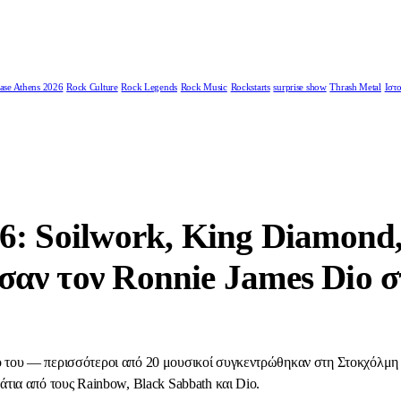
ase Athens 2026
Rock Culture
Rock Legends
Rock Music
Rockstarts
surprise show
Thrash Metal
Ιστο
26: Soilwork, King Diamond
ησαν τον Ronnie James Dio 
ό του — περισσότεροι από 20 μουσικοί συγκεντρώθηκαν στη Στοκχόλμη 
άτια από τους Rainbow, Black Sabbath και Dio.