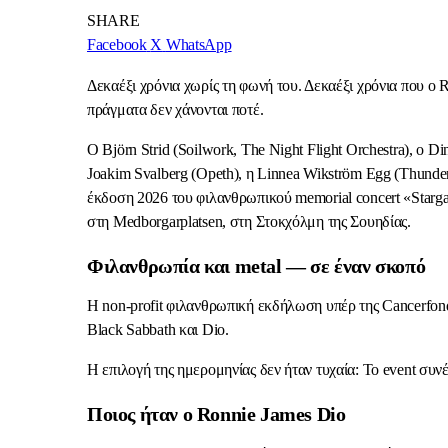
SHARE
Facebook
X
WhatsApp
Δεκαέξι χρόνια χωρίς τη φωνή του. Δεκαέξι χρόνια που ο 
πράγματα δεν χάνονται ποτέ.
Ο Björn Strid (Soilwork, The Night Flight Orchestra), ο 
Joakim Svalberg (Opeth), η Linnea Wikström Egg (Thunder
έκδοση 2026 του φιλανθρωπικού memorial concert «Starga
στη Medborgarplatsen, στη Στοκχόλμη της Σουηδίας.
Φιλανθρωπία και metal — σε έναν σκοπό
Η non-profit φιλανθρωπική εκδήλωση υπέρ της Cancerfond
Black Sabbath και Dio.
Η επιλογή της ημερομηνίας δεν ήταν τυχαία: Το event συ
Ποιος ήταν ο Ronnie James Dio