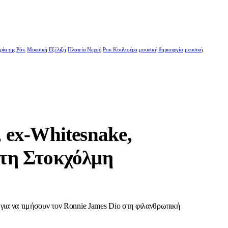
ρία της Ρόκ
Μουσική Εξέλιξη
Πλατεία Νερού
Ροκ Κουλτούρα
μουσική δημιουργία
μουσική
, ex-Whitesnake,
στη Στοκχόλμη
για να τιμήσουν τον Ronnie James Dio στη φιλανθρωπική