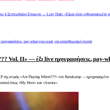
τις 4 Σεπτεμβρίου
Επομενο →
Lzzy Hale: «Είμαι τόσο ενθουσιασμένη για
?? Vol. II» — έξι live ηχογραφήσεις, pay-
 EP της σειράς «Are Playing Where???» στο Bandcamp — ηχογραφημένο σ
κλασικά όπως «My Hero» και «Aurora».