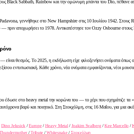
τους Black Sabbath, Rainbow και την ομώνυμη μπάντα του Dio, πέθανε α
Padavona, γεννήθηκε στο New Hampshire στις 10 Ιουλίου 1942. Στους R
» — πριν αποχωρήσει το 1978. Αντικατέστησε τον Ozzy Osbourne στους
χρόνο
η — είναι θεσμός. Το 2025, η εκδήλωση είχε φιλοξενήσει ονόματα όπως ο
εξίσου εντυπωσιακή. Κάθε χρόνο, νέα ονόματα εμφανίζονται, νέοι μουσι
υ έδωσε στο heavy metal την κορώνα του — το χέρι που σχημάτιζε τα «
ι ταυτόχρονα βαρύ και ποιητικό. Στη Στοκχόλμη, στις 16 Μαΐου, για μια 
/
Dino Jelusick
/
Europe
/
Heavy Metal
/
Joakim Svalberg
/
Kee Marcello
/
Thundermother
/
Tribute
/
Whitesnake
/
Στοκχόλμη