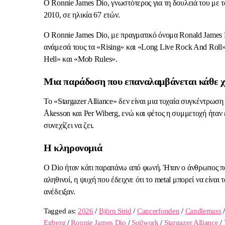
Ο Ronnie James Dio, γνωστότερος για τη δουλειά του με 
2010, σε ηλικία 67 ετών.
Ο Ronnie James Dio, με πραγματικό όνομα Ronald James 
ανάμεσά τους τα «Rising» και «Long Live Rock And Roll
Hell» και «Mob Rules».
Μια παράδοση που επαναλαμβάνεται κάθε 
Το «Stargazer Alliance» δεν είναι μια τυχαία συγκέντρωσ
Åkesson και Per Wiberg, ενώ και φέτος η συμμετοχή ήταν 
συνεχίζει να ζει.
Η κληρονομιά
Ο Dio ήταν κάτι παραπάνω από φωνή. Ήταν ο άνθρωπος πο
αληθινοί, η ψυχή που έδειχνε ότι το metal μπορεί να είνα
ανέδειξαν.
Tagged as:
2026
/
Björn Strid
/
Cancerfonden
/
Candlemass
Egberg
/
Ronnie James Dio
/
Soilwork
/
Stargazer Alliance
/