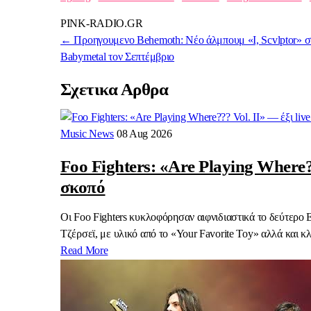
PINK-RADIO.GR
← Προηγουμενο
Behemoth: Νέο άλμπουμ «I, Scvlptor» σ
Babymetal τον Σεπτέμβριο
Σχετικα Αρθρα
Music News
08 Aug 2026
Foo Fighters: «Are Playing Where?
σκοπό
Οι Foo Fighters κυκλοφόρησαν αιφνιδιαστικά το δεύτερο
Τζέρσεϊ, με υλικό από το «Your Favorite Toy» αλλά και 
Read More