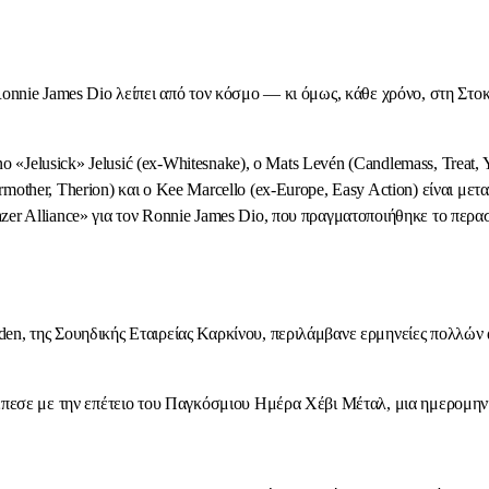
Ronnie James Dio λείπει από τον κόσμο — κι όμως, κάθε χρόνο, στη Στοκ
Dino «Jelusick» Jelusić (ex-Whitesnake), ο Mats Levén (Candlemass, Trea
mother, Therion) και ο Kee Marcello (ex-Europe, Easy Action) είναι μ
zer Alliance» για τον Ronnie James Dio, που πραγματοποιήθηκε το περα
en, της Σουηδικής Εταιρείας Καρκίνου, περιλάμβανε ερμηνείες πολλών 
νέπεσε με την επέτειο του Παγκόσμιου Ημέρα Χέβι Μέταλ, μια ημερομηνί