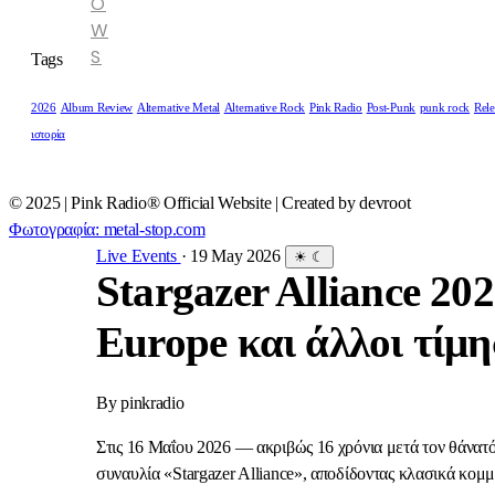
O
W
S
Tags
2026
Album Review
Alternative Metal
Alternative Rock
Pink Radio
Post-Punk
punk rock
Rele
ιστορία
© 2025 | Pink Radio® Official Website | Created by devroot
Φωτογραφία: metal-stop.com
Live Events
·
19 May 2026
☀
☾
Stargazer Alliance 20
Europe και άλλοι τίμ
By
pinkradio
Στις 16 Μαΐου 2026 — ακριβώς 16 χρόνια μετά τον θάνατ
συναυλία «Stargazer Alliance», αποδίδοντας κλασικά κομμ