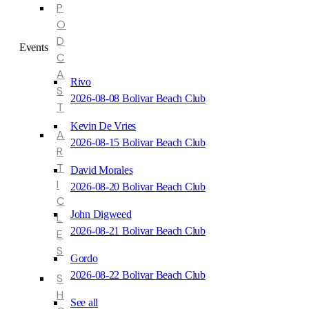
P
O
D
Events
C
A
Rivo
S
2026-08-08 Bolivar Beach Club
T
Kevin De Vries
A
2026-08-15 Bolivar Beach Club
R
T
David Morales
I
2026-08-20 Bolivar Beach Club
C
John Digweed
L
2026-08-21 Bolivar Beach Club
E
S
Gordo
2026-08-22 Bolivar Beach Club
S
H
See all