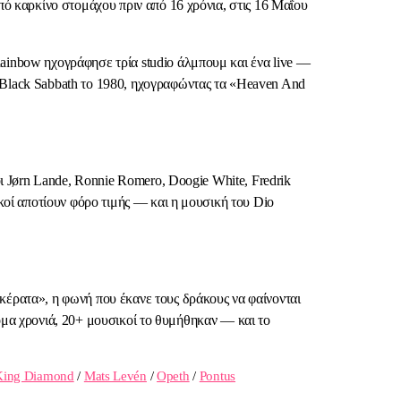
πό καρκίνο στομάχου πριν από 16 χρόνια, στις 16 Μαΐου
ainbow ηχογράφησε τρία studio άλμπουμ και ένα live —
 Black Sabbath το 1980, ηχογραφώντας τα «Heaven And
ι Jørn Lande, Ronnie Romero, Doogie White, Fredrik
κοί αποτίουν φόρο τιμής — και η μουσική του Dio
κέρατα», η φωνή που έκανε τους δράκους να φαίνονται
ακόμα χρονιά, 20+ μουσικοί το θυμήθηκαν — και το
King Diamond
/
Mats Levén
/
Opeth
/
Pontus