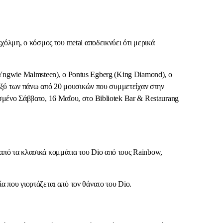
χόλμη, ο κόσμος του metal αποδεικνύει ότι μερικά
t, Yngwie Malmsteen), ο Pontus Egberg (King Diamond), ο
εταξύ των πάνω από 20 μουσικών που συμμετείχαν στην
σμένο Σάββατο, 16 Μαΐου, στο Bibliotek Bar & Restaurang
από τα κλασικά κομμάτια του Dio από τους Rainbow,
α που γιορτάζεται από τον θάνατο του Dio.