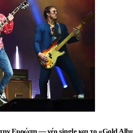
την Ευρώπη — νέο single και το «Gold Al