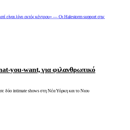
τί είναι λίγο εκτός κέντρου» — Οι Halestorm support στις
what-you-want, για φιλανθρωπικό
ε δύο intimate shows στη Νέα Υόρκη και το Νιου